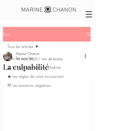
Post
Tous les articles
Marine Chanon
Tous les articles
10 mars 2023
1 min de lecture
La culpabilité
🔮 La puissance de vos chakras
🔥 Les règles de votre inconscient
💛 Les émotions négatives