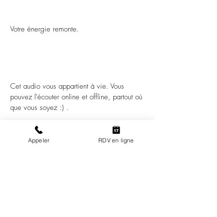
Votre énergie remonte.
Cet audio vous appartient à vie. Vous
pouvez l'écouter online et offline, partout où
que vous soyez :) .
Appeler
RDV en ligne
Le soin à 22€ avec le code " liberté"
Dépasser un
traumatisme