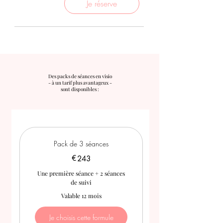
Je réserve
Des packs de séances en visio
- à un tarif plus avantageux -
sont disponibles :
Pack de 3 séances
€
243€
243
Une première séance + 2 séances
de suivi
Valable 12 mois
Je choisis cette formule