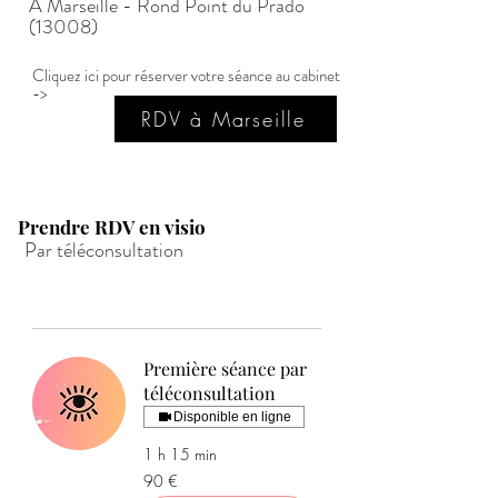
A Marseille - Rond Point du Prado
(13008)
Cliquez ici pour réserver votre séance au cabinet
->
RDV à Marseille
Prendre RDV en visio
Par téléconsultation
Prise de rdv en visio :
Première séance par
téléconsultation
Disponible en ligne
1 h 15 min
90
90 €
euros