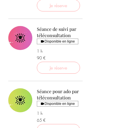
Je réserve
Séance de suivi par
téléconsultation
Disponible en ligne
1 h
90
90 €
euros
Je réserve
Séance pour ado par
téléconsultation
Disponible en ligne
1 h
65
65 €
euros