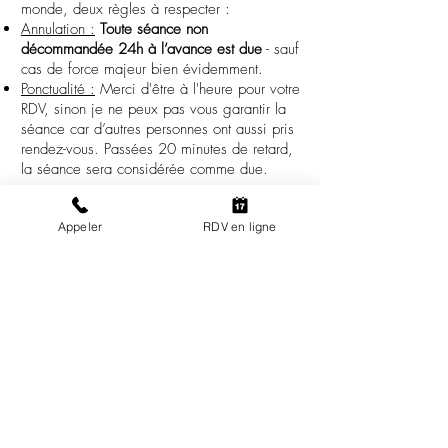
monde, deux règles à respecter :
Annulation :
Toute séance non
décommandée 24h à l’avance est due
- sauf
cas de force majeur bien évidemment.
Ponctualité :
Merci d'être à l'heure pour votre
RDV, sinon je ne peux pas vous garantir la
séance car d’autres personnes ont aussi pris
rendez-vous. Passées 20 minutes de retard,
la séance sera considérée comme due.
J'attache une grande importance à
la
Appeler
RDV en ligne
confidentialité des séances
. Notamment, si
vous êtes parent et que vous accompagnez
votre enfant pour une séance, tout ce que
nous échangerons avec votre enfant restera
strictement confidentiel - sauf si votre enfant
souhaite le partager avec vous ou s'il désire
que je parle en son nom.
En aucun cas l'hypnose thérapeutique, la
PNL ou l'Access Bars® ne se substituent à