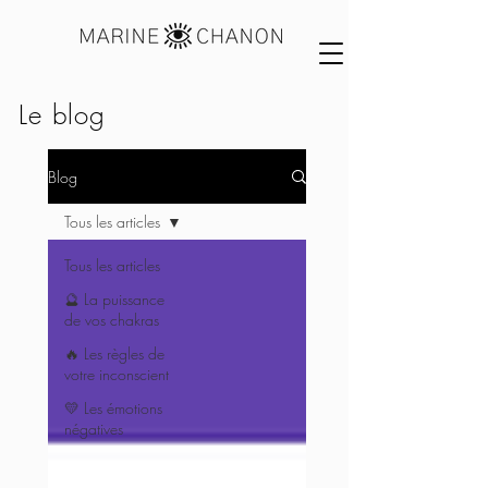
Le blog
Blog
Tous les articles
Tous les articles
🔮 La puissance
de vos chakras
🔥 Les règles de
votre inconscient
💛 Les émotions
négatives