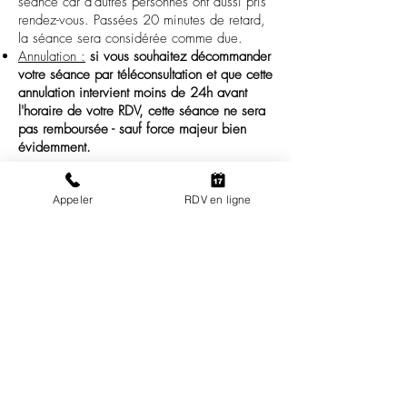
séance car d’autres personnes ont aussi pris
rendez-vous. Passées 20 minutes de retard,
la séance sera considérée comme due.
Annulation :
si vous souhaitez décommander
votre séance par téléconsultation et que cette
annulation intervient moins de 24h avant
l'horaire de votre RDV, cette séance ne sera
pas remboursée - sauf force majeur bien
évidemment.
J'attache une grande importance à
la
Appeler
RDV en ligne
confidentialité des séances
. Notamment, si
vous êtes parent, tout ce que nous
échangerons avec votre enfant restera
strictement confidentiel - sauf si votre enfant
souhaite le partager avec vous ou s'il désire
que je parle en son nom.
En aucun cas l'hypnose thérapeutique, la
PNL ou l'Access Bars® ne se substituent à
un traitement médical, dont elles sont peut-
être complémentaires.