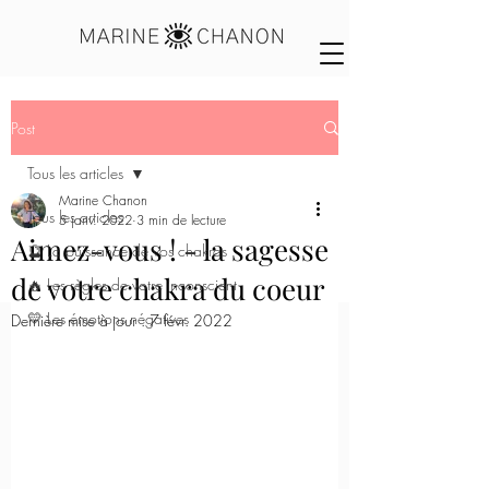
Post
Tous les articles
Marine Chanon
Tous les articles
5 janv. 2022
3 min de lecture
Aimez-vous ! - la sagesse
🔮 La puissance de vos chakras
de votre chakra du coeur
🔥 Les règles de votre inconscient
💛 Les émotions négatives
Dernière mise à jour :
7 févr. 2022